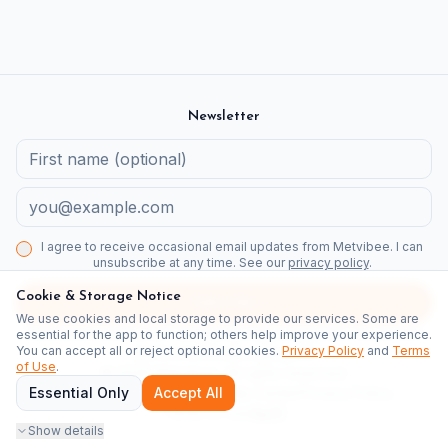
Newsletter
I agree to receive occasional email updates from Metvibee. I can
unsubscribe at any time. See our
privacy policy
.
Cookie & Storage Notice
Subscribe
We use cookies and local storage to provide our services. Some are
Newsletter
Kommuner
Fastighetsbolag
Detaljplaner Stockholm
essential for the app to function; others help improve your experience.
You can accept all or reject optional cookies.
Privacy Policy
and
Terms
Jämförelse
Medborgarguide
of Use
.
©
2026
Metvibee.
All rights reserved.
Essential Only
Report issue / suggest
Accept All
Help Center
Privacy Policy
Terms of Use
Show details